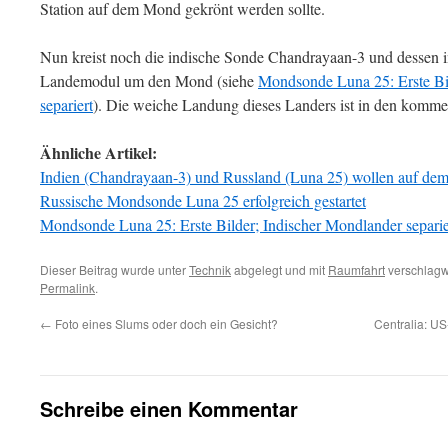
Station auf dem Mond gekrönt werden sollte.
Nun kreist noch die indische Sonde Chandrayaan-3 und dessen 
Landemodul um den Mond (siehe
Mondsonde Luna 25: Erste Bi
separiert
). Die weiche Landung dieses Landers ist in den komm
Ähnliche Artikel:
Indien (Chandrayaan-3) und Russland (Luna 25) wollen auf de
Russische Mondsonde Luna 25 erfolgreich gestartet
Mondsonde Luna 25: Erste Bilder; Indischer Mondlander separie
Dieser Beitrag wurde unter
Technik
abgelegt und mit
Raumfahrt
verschlagwo
Permalink
.
←
Foto eines Slums oder doch ein Gesicht?
Centralia: US
Schreibe einen Kommentar