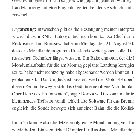
Geschwindigkeit 1,5 Mal so groß wie geplant geändert wurde), 
Landefahrzeug auf eine Flugbahn geriet, bei der sie schlicht auf
zerschellte.
Ergänzung:
Inzwischen gibt es die Bestätigung meiner Interpr
wie ich diesem RND-Beitrag entnehmen konnte. Der Chef der r
Roskosmos, Juri Borissow, hatte am Montag, den 21. August 2023
dass das Mondlandeprogramm Russlands weiter gehen solle. Dab
russischen Techniker längst wussten. Ein Raketenmotor, der die 
Mondumlaufbahn für die am Montag geplante Landung korrigiere
sollte, habe nicht rechtzeitig habe abgeschaltet werden können. E
geplanten 84. "Das Unglück ist passiert, weil der Motor 43 über
diesem Grund bewegte sich das Gerät in eine offene Mondumlauf
Oberfläche des Erdtrabanten", sagte Borissow. Das kann natürli
klemmendes Treibstoffventil, fehlerhafte Software für das Bren
es gleich, die Sonde bewegte sich auf einer Bahn, die die Kolli
Luna 25 konnte also die letzte erfolgreiche Mondlandung von Lu
wiederholen. Ein ziemlicher Dämpfer für Russlands Mondlande