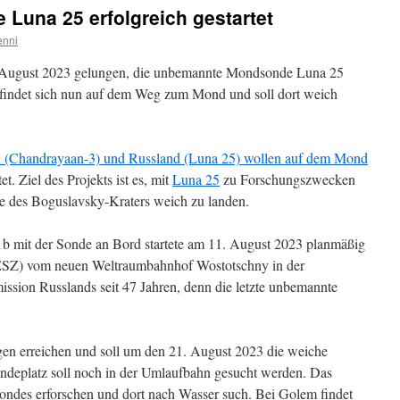
Luna 25 erfolgreich gestartet
enni
1. August 2023 gelungen, die unbemannte Mondsonde Luna 25
befindet sich nun auf dem Weg zum Mond und soll dort weich
n (Chandrayaan-3) und Russland (Luna 25) wollen auf dem Mond
t. Ziel des Projekts ist es, mit
Luna 25
zu Forschungszwecken
 des Boguslavsky-Kraters weich zu landen.
1b mit der Sonde an Bord startete am 11. August 2023 planmäßig
ESZ) vom neuen Weltraumbahnhof Wostotschny in der
ission Russlands seit 47 Jahren, denn die letzte unbemannte
n erreichen und soll um den 21. August 2023 die weiche
deplatz soll noch in der Umlaufbahn gesucht werden. Das
ndes erforschen und dort nach Wasser such. Bei Golem findet