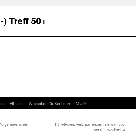
) Treff 50+
en
Fitness
Webseiten für Senioren
Musik
s Morgenmenschen
1N Telecom: Verbraucherzentrale warnt vor
Vertragswechsel
→