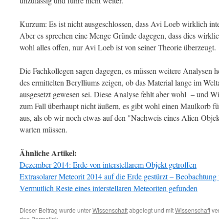
unzulässig und führe nicht weiter.
Kurzum: Es ist nicht ausgeschlossen, dass Avi Loeb wirklich inte
Aber es sprechen eine Menge Gründe dagegen, dass dies wirklich
wohl alles offen, nur Avi Loeb ist von seiner Theorie überzeugt.
Die Fachkollegen sagen dagegen, es müssen weitere Analysen he
des ermittelten Berylliums zeigen, ob das Material lange im Wel
ausgesetzt gewesen sei. Diese Analyse fehlt aber wohl – und W
zum Fall überhaupt nicht äußern, es gibt wohl einen Maulkorb fü
aus, als ob wir noch etwas auf den "Nachweis eines Alien-Objek
warten müssen.
Ähnliche Artikel:
Dezember 2014: Erde von interstellarem Objekt getroffen
Extrasolarer Meteorit 2014 auf die Erde gestürzt – Beobachtung 
Vermutlich Reste eines interstellaren Meteoriten gefunden
Dieser Beitrag wurde unter
Wissenschaft
abgelegt und mit
Wissenschaft
ver
den
Permalink
.