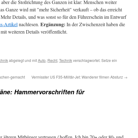
 aber die Stoßrichtung des Ganzen ist klar: Menschen weiter
s Ganze wird mit "mehr Sicherheit" verkauft – ob das erreicht
. Mehr Details, und was sonst so für den Führerschein im Entwurf
Ergänzung:
s-Artikel
nachlesen.
In der Zwischenzeit haben die
mit weiteren Details veröffentlicht.
chnik
abgelegt und mit
Auto
,
Recht
,
Technik
verschlagwortet. Setze ein
nschen-gemacht
Vermisster US F35-Militär-Jet: Wanderer filmen Absturz
→
äne: Hammervorschriften für
r älteren Mitbürger vertrauen / hoffen. Ich bin 70+ oder 80- und