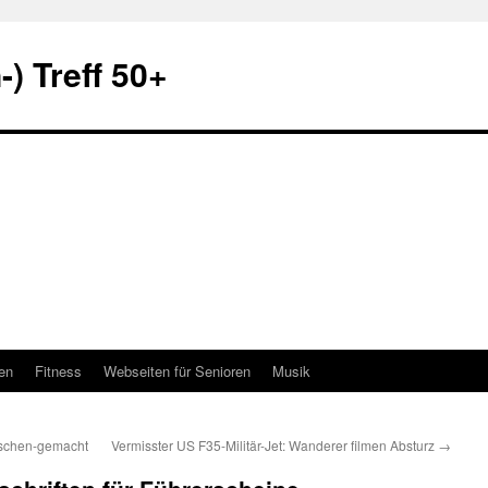
) Treff 50+
en
Fitness
Webseiten für Senioren
Musik
nschen-gemacht
Vermisster US F35-Militär-Jet: Wanderer filmen Absturz
→