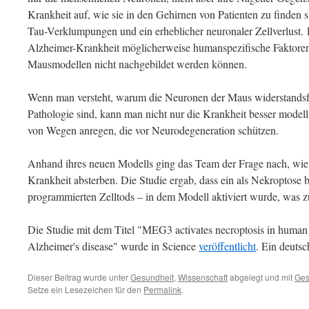
Krankheit auf, wie sie in den Gehirnen von Patienten zu finden 
Tau-Verklumpungen und ein erheblicher neuronaler Zellverlust. D
Alzheimer-Krankheit möglicherweise humanspezifische Faktoren i
Mausmodellen nicht nachgebildet werden können.
Wenn man versteht, warum die Neuronen der Maus widerstandsf
Pathologie sind, kann man nicht nur die Krankheit besser modell
von Wegen anregen, die vor Neurodegeneration schützen.
Anhand ihres neuen Modells ging das Team der Frage nach, wie
Krankheit absterben. Die Studie ergab, dass ein als Nekroptose
programmierten Zelltods – in dem Modell aktiviert wurde, was 
Die Studie mit dem Titel "MEG3 activates necroptosis in human
Alzheimer's disease" wurde in Science
veröffentlicht
. Ein deutsc
Dieser Beitrag wurde unter
Gesundheit
,
Wissenschaft
abgelegt und mit
Ges
Setze ein Lesezeichen für den
Permalink
.