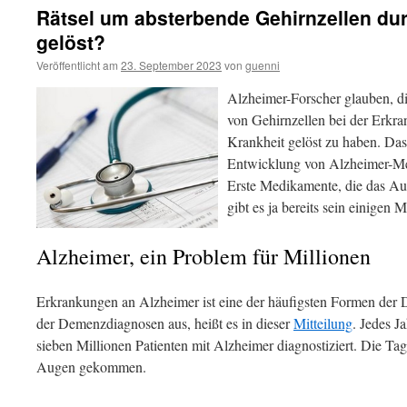
Rätsel um absterbende Gehirnzellen du
gelöst?
Veröffentlicht am
23. September 2023
von
guenni
Alzheimer-Forscher glauben, d
von Gehirnzellen bei der Erkra
Krankheit gelöst zu haben. Das
Entwicklung von Alzheimer-Me
Erste Medikamente, die das Aus
gibt es ja bereits sein einigen 
Alzheimer, ein Problem für Millionen
Erkrankungen an Alzheimer ist eine der häufigsten Formen de
der Demenzdiagnosen aus, heißt es in dieser
Mitteilung
. Jedes J
sieben Millionen Patienten mit Alzheimer diagnostiziert. Die Tag
Augen gekommen.