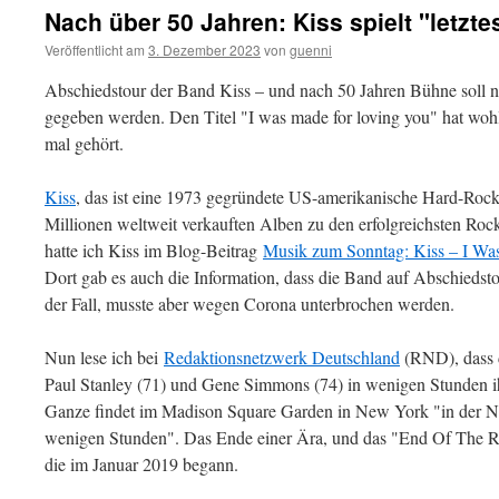
Nach über 50 Jahren: Kiss spielt "letzte
Veröffentlicht am
3. Dezember 2023
von
guenni
Abschiedstour der Band Kiss – und nach 50 Jahren Bühne soll n
gegeben werden. Den Titel "I was made for loving you" hat wohl
mal gehört.
Kiss
, das ist eine 1973 gegründete US-amerikanische Hard-Rock
Millionen weltweit verkauften Alben zu den erfolgreichsten Roc
hatte ich Kiss im Blog-Beitrag
Musik zum Sonntag: Kiss – I Wa
Dort gab es auch die Information, dass die Band auf Abschiedstou
der Fall, musste aber wegen Corona unterbrochen werden.
Nun lese ich bei
Redaktionsnetzwerk Deutschland
(RND), dass 
Paul Stanley (71) und Gene Simmons (74) in wenigen Stunden ih
Ganze findet im Madison Square Garden in New York "in der Nac
wenigen Stunden". Das Ende einer Ära, und das "End Of The Ro
die im Januar 2019 begann.