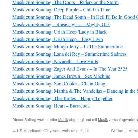
Musik zum Sonntag: The Doors – Riders on the Storm
Musik zum Sonntag: Deep Purple – Child in Time
Musik zum Sonntag: The Dead South – In Hell I'll Be In Goo
Musik zum Sonntag – Raise a glass – Mighty Oak
Musik zum Sonntag: Uriah Heep 'Lady in Black'
Musik zum Sonntag: Uriah Heep – Easy Livin
Musik zum Sonntag: Mungo Jerry – In The Summertime
Musik zum Sonntag: Lana del Rey – Summertime Sadness
Musik zum Sonntag: Nazareth – Love Hurts
Musik zum Sonntag: Zager And Evans – In The Year 2525
Musik zum Sonntag: James Brown – Sex Machine
Musik zum Sonntag: Sam Cooke – Chain Gang
Musik zum Sonntag: Martha & The Vandellas – Dancing in the S
Musik zum Sonntag: The Turtles – Happy Together
Musik zum Sonntag: Heart – Barracuda
Dieser Beitrag wurde unter
Musik
abgelegt und mit
Musik
verschlagwortet. 
←
US-Mondlander Odysseus wohl umgekippt
Weltkarte: Merc