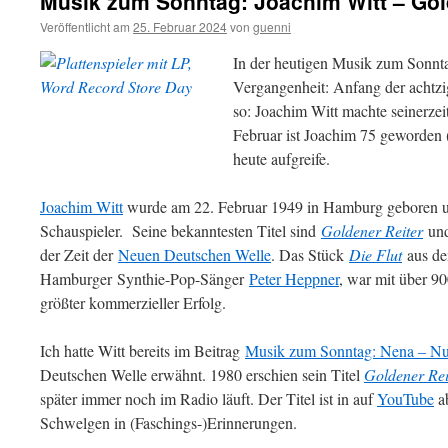
Musik zum Sonntag: Joachim Witt – Gol
Veröffentlicht am
25. Februar 2024
von
guenni
In der heutigen Musik zum Sonnta
Vergangenheit: Anfang der achtzi
so: Joachim Witt machte seinerzeit
Februar ist Joachim 75 geworden (
heute aufgreife.
Joachim Witt
wurde am 22. Februar 1949 in Hamburg geboren 
Schauspieler. Seine bekanntesten Titel sind
Goldener Reiter
un
der Zeit der
Neuen Deutschen Welle
. Das Stück
Die Flut
aus de
Hamburger Synthie-Pop-Sänger
Peter Heppner
, war mit über 9
größter kommerzieller Erfolg.
Ich hatte Witt bereits im Beitrag
Musik zum Sonntag: Nena – Nu
Deutschen Welle erwähnt. 1980 erschien sein Titel
Goldener Rei
später immer noch im Radio läuft. Der Titel ist in auf
YouTube
ab
Schwelgen in (Faschings-)Erinnerungen.