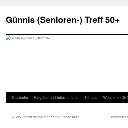
Zum
Inhalt
Günnis (Senioren-) Treff 50+
springen
Startseite
Ratgeber und Informationen
Fitness
Webseiten für 
←
Wo kommt der Markenname Erasco her?
Gestrandet 