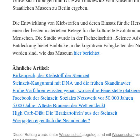
Universität Tübingen und Dr. Ewa Dutkiewicz vom Museum für 
Staatlichen Museen zu Berlin ergeben.
Die Entwicklung von Klebstoffen und deren Einsatz für die Hers
einer der besten materiellen Belege für die kulturelle Evolution 
Menschen. Die Studie wurde in der Fachzeitschrift „Science Adv
Entdeckung bietet Einblicke in die kognitiven Fähigkeiten der Ne
worden sind, wie das Museum
hier berichtet
.
Ähnliche Artikel:
Birkenpech, der Klebstoff der Steinzeit
Steinzeit-Kaugummi mit DNA und die frühen Skandinavier
Frühe Vorfahren wussten genau, wo sie ihre Feuerstelle platzier
Facebook der Steinzeit: Soziales Netzwerk vor 50.000 Jahren
5.000 Jahre: Älteste Brauerei der Welt entdeckt
High Carb-Diät: Die 'Bratkartoffeln' aus der Steinzeit
Wie jagten eigentlich die Neandertaler?
Dieser Beitrag wurde unter
Wissenschaft
abgelegt und mit
Wissenschaft
ver
den
Permalink
.