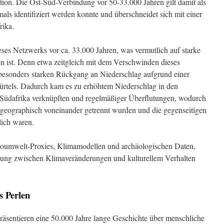
tion. Die Ost-Süd-Verbindung vor 50-33.000 Jahren gilt damit als
mals identifiziert werden konnte und überschneidet sich mit einer
rika.
eses Netzwerks vor ca. 33.000 Jahren, was vermutlich auf starke
 ist. Denn etwa zeitgleich mit dem Verschwinden dieses
 besonders starken Rückgang an Niederschlag aufgrund einer
rtels. Dadurch kam es zu erhöhtem Niederschlag in den
 Südafrika verknüpften und regelmäßiger Überflutungen, wodurch
 geographisch voneinander getrennt wurden und die gegenseitigen
ich waren.
äoumwelt-Proxies, Klimamodellen und archäologischen Daten,
dung zwischen Klimaveränderungen und kulturellem Verhalten
s Perlen
räsentieren eine 50.000 Jahre lange Geschichte über menschliche