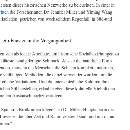
ersten dieser historischen Netzwerke zu beleuchten. In einer in
chten
die Forscherinnen Dr. Jennifer Miller und Yiming Wang
 Isolation, getrieben von wechselndem Regenfall, in Süd-und
: ein Fenster in die Vergangenheit
en sich als ideale Artefakte, um historische Sozialbeziehungen zu
it älteste handgefertigte Schmuck. Anstatt die natürliche Form
enden, mussten die Menschen die Schalen komplett umformen,
ie vielfältigen Methoden, die dabei verwendet wurden, um die
r etliche Variationen. Und da unterschiedliche Kulturen ihre
chen Stil herstellten, erlaubte eben diese kulturelle Vielfalt den
rellen Austausch nachzuverfolgen.
r Spur von Brotkrumen folgen", so Dr. Miller, Hauptautorin der
Hinweise, die über Zeit und Raum verstreut sind, und nur darauf
erden."