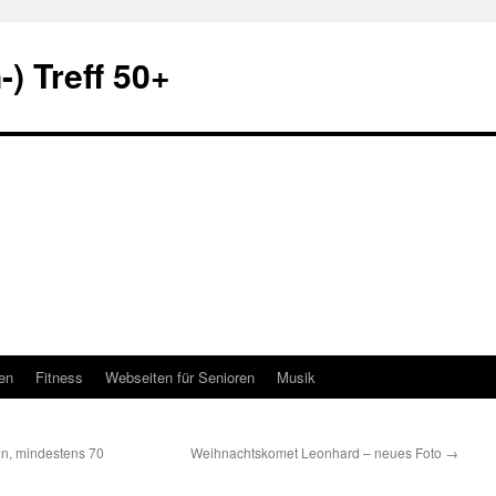
) Treff 50+
en
Fitness
Webseiten für Senioren
Musik
n, mindestens 70
Weihnachtskomet Leonhard – neues Foto
→