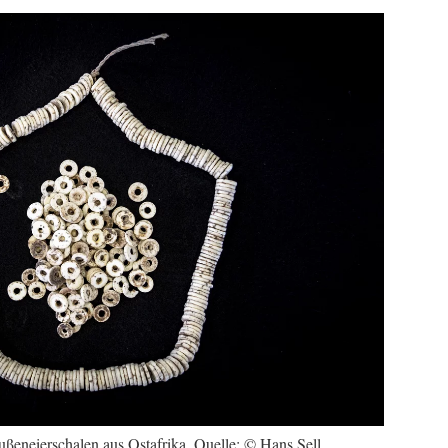
ußeneierschalen aus Ostafrika, Quelle: © Hans Sell