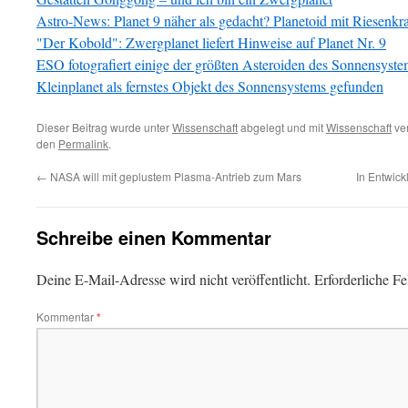
Astro-News: Planet 9 näher als gedacht? Planetoid mit Riesenkra
"Der Kobold": Zwergplanet liefert Hinweise auf Planet Nr. 9
ESO fotografiert einige der größten Asteroiden des Sonnensyste
Kleinplanet als fernstes Objekt des Sonnensystems gefunden
Dieser Beitrag wurde unter
Wissenschaft
abgelegt und mit
Wissenschaft
ver
den
Permalink
.
←
NASA will mit geplustem Plasma-Antrieb zum Mars
In Entwic
Schreibe einen Kommentar
Deine E-Mail-Adresse wird nicht veröffentlicht.
Erforderliche Fe
Kommentar
*