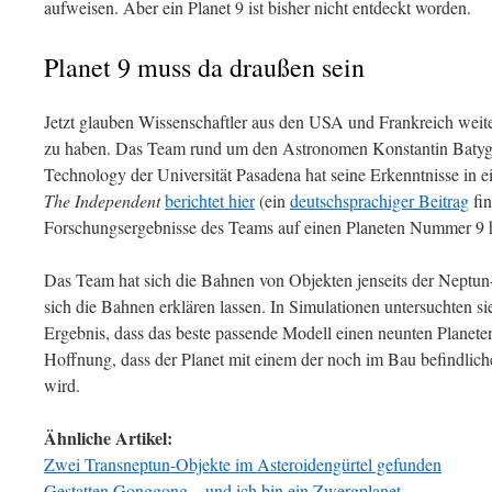
aufweisen. Aber ein Planet 9 ist bisher nicht entdeckt worden.
Planet 9 muss da draußen sein
Jetzt glauben Wissenschaftler aus den USA und Frankreich weit
zu haben. Das Team rund um den Astronomen Konstantin Batygin
Technology der Universität Pasadena hat seine Erkenntnisse in ein
The Independent
berichtet hier
(ein
deutschsprachiger Beitrag
fin
Forschungsergebnisse des Teams auf einen Planeten Nummer 9 
Das Team hat sich die Bahnen von Objekten jenseits der Neptu
sich die Bahnen erklären lassen. In Simulationen untersuchten 
Ergebnis, dass das beste passende Modell einen neunten Planeten v
Hoffnung, dass der Planet mit einem der noch im Bau befindli
wird.
Ähnliche Artikel:
Zwei Transneptun-Objekte im Asteroidengürtel gefunden
Gestatten Gonggong – und ich bin ein Zwergplanet