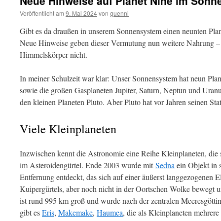
Neue Hinweise auf Planet Nine im Son
Veröffentlicht am
9. Mai 2024
von
guenni
Gibt es da draußen in unserem Sonnensystem einen neunten Plane
Neue Hinweise geben dieser Vermutung nun weitere Nahrung –
Himmelskörper nicht.
In meiner Schulzeit war klar: Unser Sonnensystem hat neun Pla
sowie die großen Gasplaneten Jupiter, Saturn, Neptun und Uranu
den kleinen Planeten Pluto. Aber Pluto hat vor Jahren seinen Stat
Viele Kleinplaneten
Inzwischen kennt die Astronomie eine Reihe Kleinplaneten, di
im Asteroidengürtel. Ende 2003 wurde mit
Sedna
ein Objekt in s
Entfernung entdeckt, das sich auf einer äußerst langgezogenen El
Kuipergürtels, aber noch nicht in der Oortschen Wolke bewegt un
ist rund 995 km groß und wurde nach der zentralen Meeresgöttin
gibt es
Eris
,
Makemake
,
Haumea
, die als Kleinplaneten mehrer