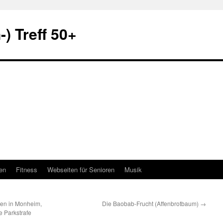
) Treff 50+
en
Fitness
Webseiten für Senioren
Musik
hen in Monheim,
Die Baobab-Frucht (Affenbrotbaum)
→
e Parkstrafe