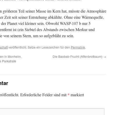
 größeren Teil seiner Masse im Kern hat, müsste die Atmosphäre
 der Zeit seit seiner Entstehung abkühlte. Ohne eine Wärmequelle,
e der Planet viel kleiner sein. Obwohl WASP-107 b nur 5
entfernt ist (ein Siebtel des Abstands zwischen Merkur und
ie von seinem Stern, um so aufgebläht zu sein.
chaft
veröffentlicht. Setze ein Lesezeichen für den
Permalink
.
hen in Monheim,
Die Baobab-Frucht (Affenbrotbaum)
→
e Parkstrafe
tar
*
öffentlicht.
Erforderliche Felder sind mit
markiert