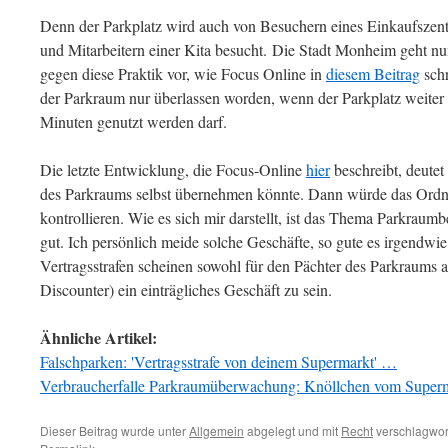
Denn der Parkplatz wird auch von Besuchern eines Einkaufszentr
und Mitarbeitern einer Kita besucht. Die Stadt Monheim geht nu
gegen diese Praktik vor, wie Focus Online in
diesem Beitrag
schr
der Parkraum nur überlassen worden, wenn der Parkplatz weiter 
Minuten genutzt werden darf.
Die letzte Entwicklung, die Focus-Online
hier
beschreibt, deutet
des Parkraums selbst übernehmen könnte. Dann würde das Ordn
kontrollieren. Wie es sich mir darstellt, ist das Thema Parkraum
gut. Ich persönlich meide solche Geschäfte, so gute es irgendwie
Vertragsstrafen scheinen sowohl für den Pächter des Parkraums a
Discounter) ein einträgliches Geschäft zu sein.
Ähnliche Artikel:
Falschparken: 'Vertragsstrafe von deinem Supermarkt' …
Verbraucherfalle Parkraumüberwachung: Knöllchen vom Super
Dieser Beitrag wurde unter
Allgemein
abgelegt und mit
Recht
verschlagwort