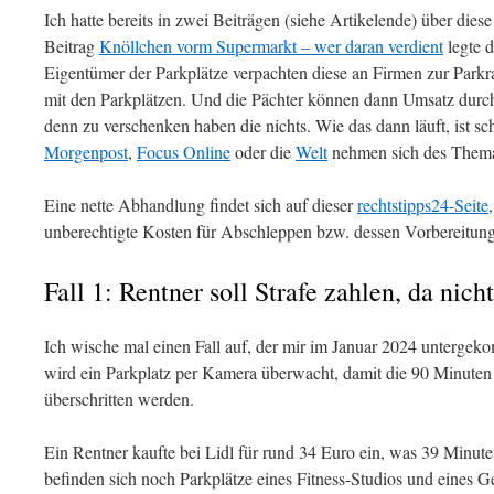
Ich hatte bereits in zwei Beiträgen (siehe Artikelende) über die
Beitrag
Knöllchen vorm Supermarkt – wer daran verdient
legte d
Eigentümer der Parkplätze verpachten diese an Firmen zur Par
mit den Parkplätzen. Und die Pächter können dann Umsatz durch 
denn zu verschenken haben die nichts. Wie das dann läuft, ist sc
Morgenpost
,
Focus Online
oder die
Welt
nehmen sich des Thema
Eine nette Abhandlung findet sich auf dieser
rechtstipps24-Seite
unberechtigte Kosten für Abschleppen bzw. dessen Vorbereitung
Fall 1: Rentner soll Strafe zahlen, da nich
Ich wische mal einen Fall auf, der mir im Januar 2024 untergek
wird ein Parkplatz per Kamera überwacht, damit die 90 Minuten
überschritten werden.
Ein Rentner kaufte bei Lidl für rund 34 Euro ein, was 39 Minute
befinden sich noch Parkplätze eines Fitness-Studios und eines G