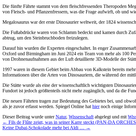
Die fünfte Fährte stammt von dem fleischfressenden Theropoden Mega
von Fleisch- und Pflanzenfressern, was die Frage aufwirft, ob und wie
Megalosaurus war der erste Dinosaurier weltweit, der 1824 wissensch
Die Fußabdrücke waren von Schlamm bedeckt und kamen durch Zufall
abtrug, um den Steinbruchboden freizulegen.
Darauf hin wurden die Experten eingeschaltet. In enger Zusammenarb
Oxford und Birmingham im Juni 2024 ein Team von mehr als 100 Perso
von Drohnenaufnahmen aus der Luft detaillierte 3D-Modelle der Stät
1997 waren in diesem Gebiet beim Abbau von Kalkstein bereits mehr 
Informationen über die Arten von Dinosauriern, die während der mitt
Die Stätte wurde als eine der wissenschaftlich wichtigsten Dinosauri
Fundort ist jedoch größtenteils nicht mehr zugänglich, und da die F
Die neuen Fährten tragen zur Bedeutung des Gebietes bei, und obwo
als je zuvor erfasst werden. Spiegel Online hat
hier
noch einige Infor
Dieser Beitrag wurde unter
Natur
,
Wissenschaft
abgelegt und mit
Wis
←
Fils de Flûte zeigt, was in seiner Karre steckt (PAN-DA ORCHES
Keine Dubai-Schokolade mehr bei Aldi …
→