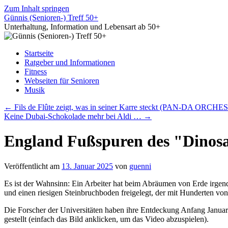
Zum Inhalt springen
Günnis (Senioren-) Treff 50+
Unterhaltung, Information und Lebensart ab 50+
Startseite
Ratgeber und Informationen
Fitness
Webseiten für Senioren
Musik
←
Fils de Flûte zeigt, was in seiner Karre steckt (PAN-DA ORCHES
Keine Dubai-Schokolade mehr bei Aldi …
→
England Fußspuren des "Dinos
Veröffentlicht am
13. Januar 2025
von
guenni
Es ist der Wahnsinn: Ein Arbeiter hat beim Abräumen von Erde irgen
und einen riesigen Steinbruchboden freigelegt, der mit Hunderten vo
Die Forscher der Universitäten haben ihre Entdeckung Anfang Janua
gestellt (einfach das Bild anklicken, um das Video abzuspielen).