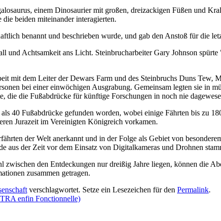
losaurus, einem Dinosaurier mit großen, dreizackigen Füßen und Krall
 die beiden miteinander interagierten.
aftlich benannt und beschrieben wurde, und gab den Anstoß für die let
 und Achtsamkeit ans Licht. Steinbrucharbeiter Gary Johnson spürte 
eit mit dem Leiter der Dewars Farm und des Steinbruchs Duns Tew, Mar
nen bei einer einwöchigen Ausgrabung. Gemeinsam legten sie in mühev
te, die die Fußabdrücke für künftige Forschungen in noch nie dagewese
als 40 Fußabdrücke gefunden worden, wobei einige Fährten bis zu 180 
leren Jurazeit im Vereinigten Königreich vorkamen.
erfährten der Welt anerkannt und in der Folge als Gebiet von besondere
unde aus der Zeit vor dem Einsatz von Digitalkameras und Drohnen stam
hl zwischen den Entdeckungen nur dreißig Jahre liegen, können die 
mationen zusammen getragen.
senschaft
verschlagwortet. Setze ein Lesezeichen für den
Permalink
.
TRA enfin Fonctionnelle)