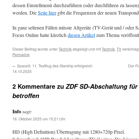
dessen Einstellmenü durchzuführen (oder durchführen zu lassen
werden. Die
Seite hier
gibt die Frequenzen der neuen Transpond
In ganz seltenen Fällen müsste Altgeräte (TV-Gerät und / oder 
Focus Online hatte kürzlich
diesen Artikel
zum Thema veröffentl
Dieser Beitrag wurde unter
Technik
abgelegt und mit
Technik
,
TV
verschlagw
Permalink
.
←
SpaceX: 11. Testflug des Starship erfolgreich
Der Fl
14.10.2025
2 Kommentare zu
ZDF SD-Abschaltung für 
betroffen
Info
sagt:
16. Oktober 2025 um 15:21 Uhr
HD (High Definition) Übertragung mit 1280×720p Pixel.