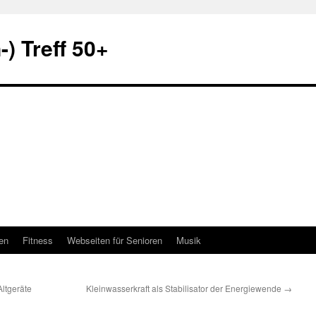
) Treff 50+
en
Fitness
Webseiten für Senioren
Musik
ltgeräte
Kleinwasserkraft als Stabilisator der Energiewende
→