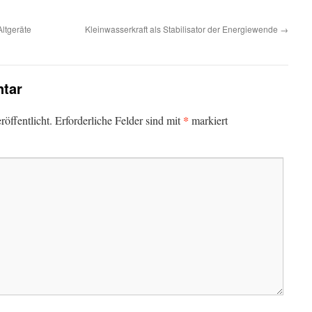
ltgeräte
Kleinwasserkraft als Stabilisator der Energiewende
→
tar
*
öffentlicht.
Erforderliche Felder sind mit
markiert