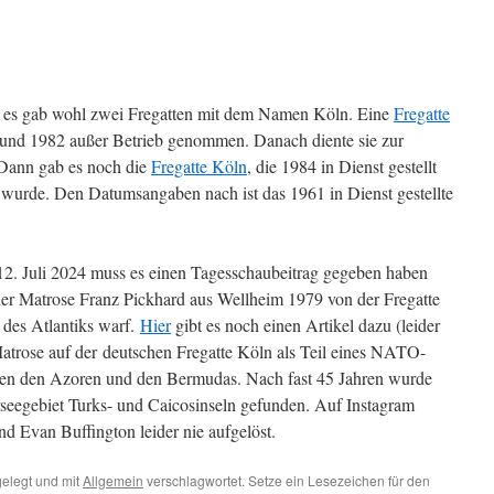
t, es gab wohl zwei Fregatten mit dem Namen Köln. Eine
Fregatte
 und 1982 außer Betrieb genommen. Danach diente sie zur
Dann gab es noch die
Fregatte Köln
, die 1984 in Dienst gestellt
urde. Den Datumsangaben nach ist das 1961 in Dienst gestellte
2. Juli 2024 muss es einen Tagesschaubeitrag gegeben haben
s der Matrose Franz Pickhard aus Wellheim 1979 von der Fregatte
 des Atlantiks warf.
Hier
gibt es noch einen Artikel dazu (leider
Matrose auf der deutschen Fregatte Köln als Teil eines NATO-
hen den Azoren und den Bermudas. Nach fast 45 Jahren wurde
rseegebiet Turks- und Caicosinseln gefunden. Auf Instagram
d Evan Buffington leider nie aufgelöst.
elegt und mit
Allgemein
verschlagwortet. Setze ein Lesezeichen für den