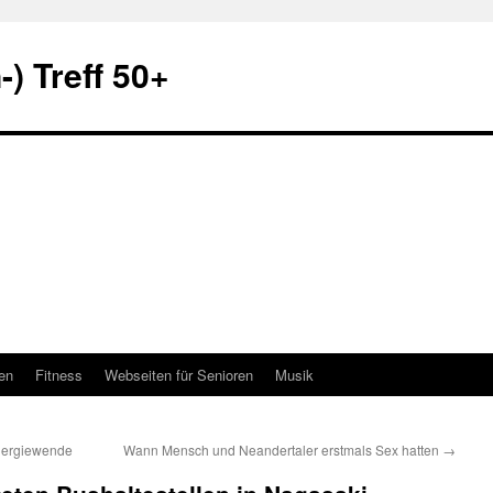
) Treff 50+
en
Fitness
Webseiten für Senioren
Musik
Energiewende
Wann Mensch und Neandertaler erstmals Sex hatten
→