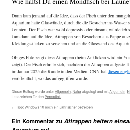
Wie hältst Du einen Mondfisch bei Laune
Dann kam jemand auf die Idee, dass der Fisch unter den mangeln
Aquarium hatte Glaswände, durch die die Besucher ins Wasser 
konnten. Der Fisch war wohl depressiv oder einsam, würde ich s
kam dann auf die Idee, Attrappen von Besuchern aus Pappe ausz
Kleidungsstücken zu versehen und an die Glaswand des Aquari
Obiges Foto zeigt diese Attrappen (beim Anklicken wird ein Yo
zeigt). Der Fisch erholte sich, nachdem die Attrappen aufgestel
im Januar 2025 die Runde in den Medien. CNN hat
diesen engl
veröffentlicht, wo das aufgegriffen wurde.
Dieser Beitrag wurde unter
Allgemein
,
Natur
abgelegt und mit
Allgemein
,
N
Lesezeichen für den
Permalink
.
←
Tipp: Windows 10 noch ein Jahr sicher betreiben
Ein Kommentar zu
Attrappen heitern eins
Aquarium auf