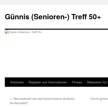
Zum
Inhalt
Günnis (Senioren-) Treff 50+
springen
Startseite
Ratgeber und Informationen
Fitness
Webseiten für 
←
Was bedeutet das jetzt beschlossene deutsche
Dumm gelaufe
Rentenpaket?