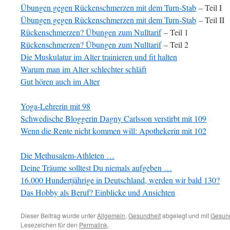
Übungen gegen Rückenschmerzen mit dem Turn-Stab
– Teil I
Übungen gegen Rückenschmerzen mit dem Turn-Stab
– Teil II
Rückenschmerzen? Übungen zum Nulltarif
– Teil 1
Rückenschmerzen? Übungen zum Nulltarif
– Teil 2
Die Muskulatur im Alter trainieren und fit halten
Warum man im Alter schlechter schläft
Gut hören auch im Alter
Yoga-Lehrerin mit 98
Schwedische Bloggerin Dagny Carlsson verstirbt mit 109
Wenn die Rente nicht kommen will: Apothekerin mit 102
Die Methusalem-Athleten …
Deine Träume solltest Du niemals aufgeben …
16.000 Hundertjährige in Deutschland, werden wir bald 130?
Das Hobby als Beruf? Einblicke und Ansichten
Dieser Beitrag wurde unter
Allgemein
,
Gesundheit
abgelegt und mit
Gesund
Lesezeichen für den
Permalink
.