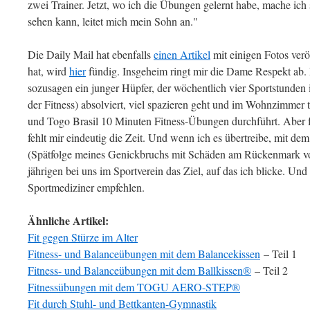
zwei Trainer. Jetzt, wo ich die Übungen gelernt habe, mache ich s
sehen kann, leitet mich mein Sohn an."
Die Daily Mail hat ebenfalls
einen Artikel
mit einigen Fotos veröf
hat, wird
hier
fündig. Insgeheim ringt mir die Dame Respekt ab. 
sozusagen ein junger Hüpfer, der wöchentlich vier Sportstunden
der Fitness) absolviert, viel spazieren geht und im Wohnzimmer 
und Togo Brasil 10 Minuten Fitness-Übungen durchführt. Aber fü
fehlt mir eindeutig die Zeit. Und wenn ich es übertreibe, mit dem
(Spätfolge meines Genickbruchs mit Schäden am Rückenmark vor 
jährigen bei uns im Sportverein das Ziel, auf das ich blicke. Und 
Sportmediziner empfehlen.
Ähnliche Artikel:
Fit gegen Stürze im Alter
Fitness- und Balanceübungen mit dem Balancekissen
– Teil 1
Fitness- und Balanceübungen mit dem Ballkissen®
– Teil 2
Fitnessübungen mit dem TOGU AERO-STEP®
Fit durch Stuhl- und Bettkanten-Gymnastik