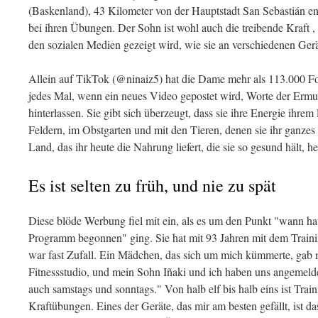
(Baskenland), 43 Kilometer von der Hauptstadt San Sebastián entfe
bei ihren Übungen. Der Sohn ist wohl auch die treibende Kraft , 
den sozialen Medien gezeigt wird, wie sie an verschiedenen Gerät
Allein auf TikTok (@ninaiz5) hat die Dame mehr als 113.000 Fol
jedes Mal, wenn ein neues Video gepostet wird, Worte der Er
hinterlassen. Sie gibt sich überzeugt, dass sie ihre Energie ihre
Feldern, im Obstgarten und mit den Tieren, denen sie ihr ganz
Land, das ihr heute die Nahrung liefert, die sie so gesund hält, he
Es ist selten zu früh, und nie zu spät
Diese blöde Werbung fiel mit ein, als es um den Punkt "wann ha
Programm begonnen" ging. Sie hat mit 93 Jahren mit dem Traini
war fast Zufall. Ein Mädchen, das sich um mich kümmerte, gab m
Fitnessstudio, und mein Sohn Iñaki und ich haben uns angemelde
auch samstags und sonntags." Von halb elf bis halb eins ist Trai
Kraftübungen. Eines der Geräte, das mir am besten gefällt, ist 