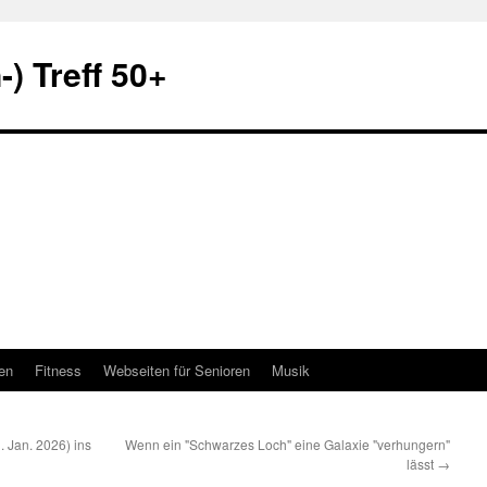
) Treff 50+
en
Fitness
Webseiten für Senioren
Musik
. Jan. 2026) ins
Wenn ein "Schwarzes Loch" eine Galaxie "verhungern"
lässt
→