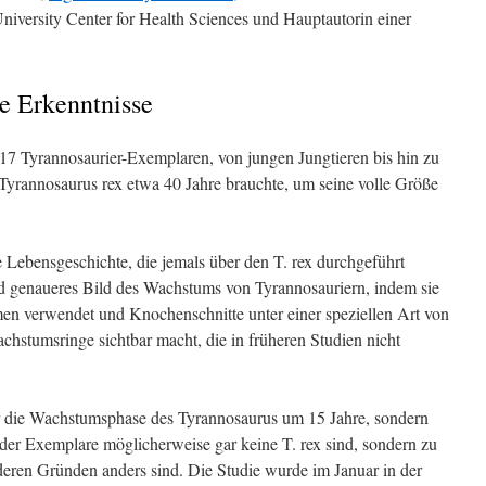
iversity Center for Health Sciences und Hauptautorin einer
ue Erkenntnisse
17 Tyrannosaurier-Exemplaren, von jungen Jungtieren bis hin zu
Tyrannosaurus rex etwa 40 Jahre brauchte, um seine volle Größe
 Lebensgeschichte, die jemals über den T. rex durchgeführt
und genaueres Bild des Wachstums von Tyrannosauriern, indem sie
thmen verwendet und Knochenschnitte unter einer speziellen Art von
chstumsringe sichtbar macht, die in früheren Studien nicht
ur die Wachstumsphase des Tyrannosaurus um 15 Jahre, sondern
 der Exemplare möglicherweise gar keine T. rex sind, sondern zu
eren Gründen anders sind. Die Studie wurde im Januar in der