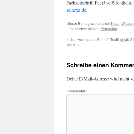
Fachzeitschrift PeerJ veröffentlich
scinexx.de
.
Dieser Beitrag wurde unter
Natur
,
Wissens
Lesezeichen für den
Permalink
.
←
Isar Aerospace: Beim 2. Testflug (ab 21
Weltall?
Schreibe einen Kommen
Deine E-Mail-Adresse wird nicht ver
Kommentar
*