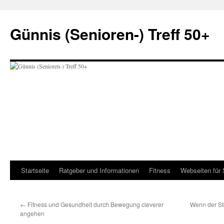
Zum
Inhalt
Günnis (Senioren-) Treff 50+
springen
Startseite
Ratgeber und Informationen
Fitness
Webseiten für 
←
Fitness und Gesundheit durch Bewegung cleverer
Wenn der St
angehen