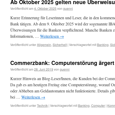
Ab Oktober 2025 gelten neue Überweis
Veröffentlicht am
4. Oktober 2025
von
guenni
Kurze Erinnerung für Leserinnen und Leser, die in den kommen
Bank tätigen. Ab dem 9. Oktober 2025 wird der sogenannte I
Überweisungen für die Banken verpflichtend. Manche Banken zi
Informationen, …
Weiterlesen
→
Veröffentlicht unter
Allgemein
,
Sicherheit
|
Verschlagwortet mit
Banking
,
Sic
Commerzbank: Computerstörung ärgert
Veröffentlicht am
28. Juni 2019
von
guenni
Kurzer Hinweis an Blog-Leser/Innen, die Kunden bei der Comm
Da gab es am heutigen Freitag eine Computerstörung, worauf O
oder Abheben am Geldautomaten nicht funktionierte. Details gib
bei …
Weiterlesen
→
Veröffentlicht unter
Technik
|
Verschlagwortet mit
Banking
,
Computer
|
Komm