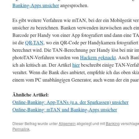
Banking-Apps unsicher
angesprochen.
Es gibt weitere Verfahren wie mTAN, bei der ein Mobilgerät ver
unsicher zu bezeichnen. Banken verwenden inzwischen auch ei
Barcode per Handy von einer App fotografiert und dann eine T
ist die
QR-TAN
, wo ein QR-Code per Handykamera fotografier
berechnet wird. Die TAN-Berechnung per Handy löst bei mir 
photoTAN-Verfahren wurden von
Hackern geknackt
. Auch Ban
ich als kritisch an. Der Artikel
hier
beschreibt einige TAN-Verfahr
veraltet. Wenn die Bank dies anbietet, empfehle ich das oben sk
einem vom PC unabhängigen Generator, auch wenn der ein paar 
Ähnliche Artikel:
Online-Banking: App-TANs (u.a. der Sparkassen) unsicher
Online-Banking: mTAN und Banking-Apps unsicher
Dieser Beitrag wurde unter
Allgemein
abgelegt und mit
Banking
verschlagw
Permalink
.