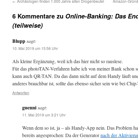
←
Archäologen finden 1.000 Jahre alten Drogenbeutel
Amazon-Gründe
6 Kommentare zu
Online-Banking: Das En
(teilweise)
Blupp
sagt:
10. Mai 2019 um 15:56 Uhr
Als kleine Ergänzung, weil ich das hier nicht so rauslese.
Für das photoTAN-Verfahren habe ich von meiner Bank schon se
kann auch QR-TAN. Da das dann nicht auf dem Handy läuft und
anderes brauchbar ist, sollte das ebenso sicher sein wie bei Chi
Antworten
guenni
sagt:
11. Mai 2019 um 3:21 Uhr
Wenn dem so ist, ja – als Handy-App nein. Das Problem h
bereits angesprochen: Da der Generator
nach der Aktivieru