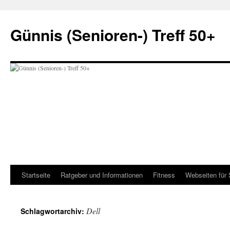
Zum
Inhalt
Günnis (Senioren-) Treff 50+
springen
Startseite
Ratgeber und Informationen
Fitness
Webseiten für 
Dell
Schlagwortarchiv: