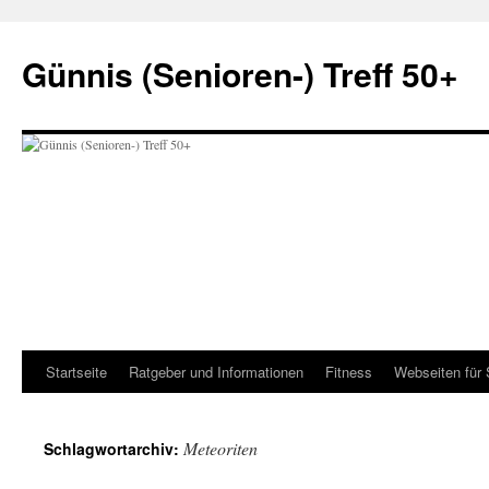
Zum
Inhalt
Günnis (Senioren-) Treff 50+
springen
Startseite
Ratgeber und Informationen
Fitness
Webseiten für 
Meteoriten
Schlagwortarchiv: