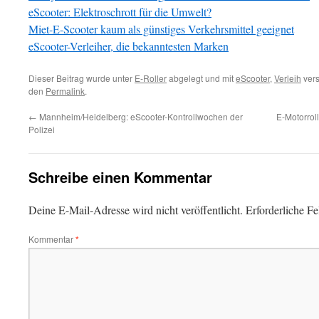
eScooter: Elektroschrott für die Umwelt?
Miet-E-Scooter kaum als günstiges Verkehrsmittel geeignet
eScooter-Verleiher, die bekanntesten Marken
Dieser Beitrag wurde unter
E-Roller
abgelegt und mit
eScooter
,
Verleih
vers
den
Permalink
.
←
Mannheim/Heidelberg: eScooter-Kontrollwochen der
E-Motorroll
Polizei
Schreibe einen Kommentar
Deine E-Mail-Adresse wird nicht veröffentlicht.
Erforderliche Fe
Kommentar
*