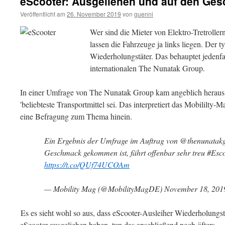
eScooter: Ausgeliehen und auf den G
Veröffentlicht am
26. November 2019
von
guenni
Wer sind die Mieter von Elektro-Tretroller
lassen die Fahrzeuge ja links liegen. Der t
Wiederholungstäter. Das behauptet jedenfa
internationalen The Nunatak Group.
In einer Umfrage von The Nunatak Group kam angeblich heraus, d
'beliebteste Transportmittel sei. Das interpretiert das Mobililt
eine Befragung zum Thema hinein.
Ein Ergebnis der Umfrage im Auftrag von @thenunatakg
Geschmack gekommen ist, fährt offenbar sehr treu #Esc
https://t.co/QUf74UCOAm
— Mobility Mag (@MobilityMagDE) November 18, 201
Es es sieht wohl so aus, dass eScooter-Ausleiher Wiederholungstä
eScooter ausgeliehen haben, tun das anschließend noch öfters.