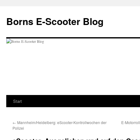
Zum
Inhalt
Borns E-Scooter Blog
springen
Start
←
Mannheim/Heidelberg: eScooter-Kontrollwochen der
E-Motorroll
Polizei