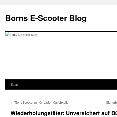
Zum
Inhalt
Borns E-Scooter Blog
springen
Start
←
Tier eScooter mit Qi-Lademöglichkeiten
Sicherh
Wiederholungstäter: Unversichert auf B