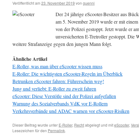
Veröffentlicht am
23. November 2019
von
guenni
Der 24 jährige eScooter-Besitzer aus Bück
am 5. November 2019 wurde er mit einem ni
von der Polizei gestoppt. Jetzt wurde er 
unversicherten E-Tretroller gestoppt. Die 
weitere Strafanzeige gegen den jungen Mann folgt.
Ähnliche Artikel
E-Roller, was man über eScooter wissen muss
E-Roller: Die wichtigsten eScooter-Regeln im Überblick
Betrunken eScooter fahren: Führerschein weg!
Jung und verliebt: E-Roller zu zweit fahren
eScooter: Diese Verstöße sind der Polizei aufgefallen
Warnung des Sozialverbands VdK vor E-Rollern
Verkehrsverbände und ADAC warnen vor eScooter-Risiken
Dieser Beitrag wurde unter
E-Roller
,
Recht
abgelegt und mit
eScooter
,
Vers
Lesezeichen für den
Permalink
.