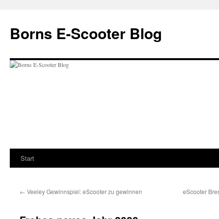
Zum
Inhalt
Borns E-Scooter Blog
springen
Start
←
Veeley Gewinnspiel: eScooter zu gewinnen
eScooter Bre