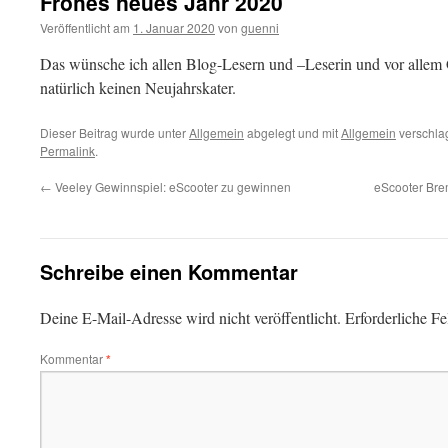
Frohes neues Jahr 2020
Veröffentlicht am
1. Januar 2020
von
guenni
Das wünsche ich allen Blog-Lesern und –Leserin und vor allem 
natürlich keinen Neujahrskater.
Dieser Beitrag wurde unter
Allgemein
abgelegt und mit
Allgemein
verschlag
Permalink
.
←
Veeley Gewinnspiel: eScooter zu gewinnen
eScooter Bre
Schreibe einen Kommentar
Deine E-Mail-Adresse wird nicht veröffentlicht.
Erforderliche Fe
Kommentar
*