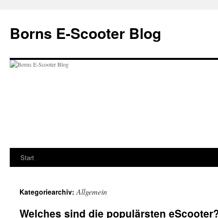
Zum
Inhalt
Borns E-Scooter Blog
springen
Start
Allgemein
Kategoriearchiv:
Welches sind die populärsten eScooter