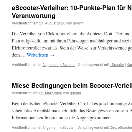
eScooter-Verleiher: 10-Punkte-Plan für N
Verantwortung
Veröffentlicht am
21. August 2020
von
guenni
Die Verleiher von Elektrotretrollern, die Anbieter Dott, Tier un
Plan aufgestellt, um mit ihren Fahrzeugen nachhaltiger und sozi
Elektrotretroller zwar als 'Stein der Weise' zur Verkehrswende g
dem …
Weiterlesen
→
Veröffentlicht unter
Allgemein
,
eScooter
|
Verschlagwortet mit
eScooter
|
Ko
Miese Bedingungen beim Scooter-Verlei
Veröffentlicht am
25. März 2020
von
guenni
Beim deutschen eScooter-Verleiher Circ hat es ja schon einige Zeit
scheint das Arbeitsklima auch nicht das Beste gewesen zu sein. 
Informationen zu Interna unter die Augen gekommen.
Veröffentlicht unter
Allgemein
,
eScooter
|
Verschlagwortet mit
Circ
,
eScoote