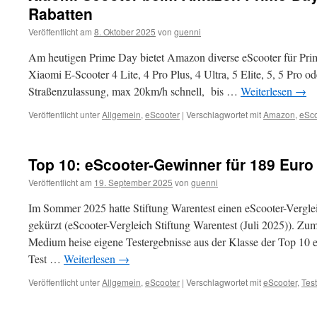
Rabatten
Veröffentlicht am
8. Oktober 2025
von
guenni
Am heutigen Prime Day bietet Amazon diverse eScooter für Prim
Xiaomi E-Scooter 4 Lite, 4 Pro Plus, 4 Ultra, 5 Elite, 5, 5 Pro o
Straßenzulassung, max 20km/h schnell, bis …
Weiterlesen
→
Veröffentlicht unter
Allgemein
,
eScooter
|
Verschlagwortet mit
Amazon
,
eSco
Top 10: eScooter-Gewinner für 189 Euro
Veröffentlicht am
19. September 2025
von
guenni
Im Sommer 2025 hatte Stiftung Warentest einen eScooter-Vergl
gekürzt (eScooter-Vergleich Stiftung Warentest (Juli 2025)). Z
Medium heise eigene Testergebnisse aus der Klasse der Top 10 e
Test …
Weiterlesen
→
Veröffentlicht unter
Allgemein
,
eScooter
|
Verschlagwortet mit
eScooter
,
Test