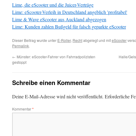
Lime, die eScooter und die Juicer-Verträge
Lime: eScooter-Verleih in Deutschland angeblich 'profitabel'
Lime & Wave eScooter aus Auckland abgezogen
Lime: Kunden zahlen Bußgeld für falsch geparkte eScooter
Dieser Beitrag wurde unter
E-Roller
,
Recht
abgelegt und mit
eScooter
versc
Permalink
.
←
Münster: eScooter-Fahrer von Fahrradpolizisten
Halle/Gel
gestoppt
Schreibe einen Kommentar
Deine E-Mail-Adresse wird nicht veröffentlicht.
Erforderliche Fe
Kommentar
*