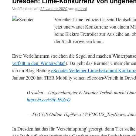
Dresden: Lime-Konkurrenz von ungeneh
Veröffentlicht am
22. Januar 2020
von
guenni
Verleiher Lime reduziert ja sein Deutschl
jetzt unerwartet Konkurrenz von einem M
seine Elektro-Tretroller zur Ausleihe an,
der Stadt vorweisen kann.
Erste Verleihfirmen streichen die Segel und machen Winterpause
verfällt in den 'Winterschlaf'
). Da geht das Berliner Unternehmen 
ich im Blog-Beitrag
eScooter-Verleiher Lime bekommt Konkurre
Januar 2020 hat TIER Mobility seinen eScooter-Verleih in Dresde
Dresden – Ungenehmigter E-Scooter-Verleih macht Lim
https://t.co/v9jIvINZvQ
— FOCUS Online TopNews (@FOCUS_TopNews) Janua
In Dresden hat das für 'Verschnupfung' gesorgt, denn Tier stellte 
der Stadt auf, ohne vorher eine Genehmigung der Stadtoberen erh