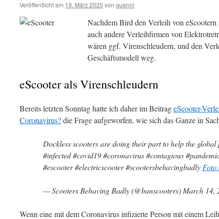
Veröffentlicht am
19. März 2020
von
guenni
Nachdem Bird den Verleih von eScootern vor
auch andere Verleihfirmen von Elektrotret
wären ggf. Virenschleudern, und den Verle
Geschäftsmodell weg.
eScooter als Virenschleudern
Bereits letzten Sonntag hatte ich daher im Beitrag
eScooter-Verle
Coronavirus?
die Frage aufgeworfen, wie sich das Ganze in Sache
Dockless scooters are doing their part to help the globa
#infected #covid19 #coronavirus #contagious #pandemic
#escooter #electricscooter #scootersbehavingbadly
Foto 
— Scooters Behaving Badly (@banscooters) March 14, 
Wenn eine mit dem Coronavirus infizierte Person mit einem Leih-