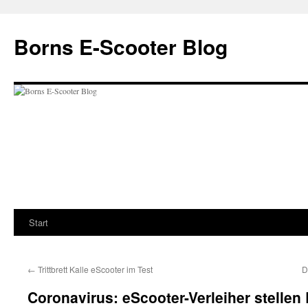
Zum
Inhalt
Borns E-Scooter Blog
springen
Start
←
Trittbrett Kalle eScooter im Test
D
Coronavirus: eScooter-Verleiher stellen 