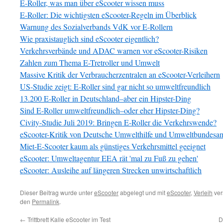
E-Roller, was man über eScooter wissen muss
E-Roller: Die wichtigsten eScooter-Regeln im Überblick
Warnung des Sozialverbands VdK vor E-Rollern
Wie praxistauglich sind eScooter eigentlich?
Verkehrsverbände und ADAC warnen vor eScooter-Risiken
Zahlen zum Thema E-Tretroller und Umwelt
Massive Kritik der Verbraucherzentralen an eScooter-Verleihern
US-Studie zeigt: E-Roller sind gar nicht so umweltfreundlich
13.200 E-Roller in Deutschland–aber ein Hipster-Ding
Sind E-Roller umweltfreundlich–oder eher Hipster-Ding?
Civity-Studie Juli 2019: Bringen E-Roller die Verkehrswende?
eScooter-Kritik von Deutsche Umwelthilfe und Umweltbundesa
Miet-E-Scooter kaum als günstiges Verkehrsmittel geeignet
eScooter: Umweltagentur EEA rät 'mal zu Fuß zu gehen'
eScooter: Ausleihe auf längeren Strecken unwirtschaftlich
Dieser Beitrag wurde unter
eScooter
abgelegt und mit
eScooter
,
Verleih
ver
den
Permalink
.
←
Trittbrett Kalle eScooter im Test
D