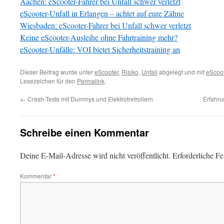
Aachen: eScooter-Fahrer bei Unfall schwer verletzt
eScooter-Unfall in Erlangen – achtet auf eure Zähne
Wiesbaden: eScooter-Fahrer bei Unfall schwer verletzt
Keine eScooter-Ausleihe ohne Fahrtraining mehr?
eScooter-Unfälle: VOI bietet Sicherheitstraining an
Dieser Beitrag wurde unter
eScooter
,
Risiko
,
Unfall
abgelegt und mit
eScoot
Lesezeichen für den
Permalink
.
←
Crash-Tests mit Dummys und Elektrotretrollern
Erfahru
Schreibe einen Kommentar
Deine E-Mail-Adresse wird nicht veröffentlicht.
Erforderliche Fe
Kommentar
*