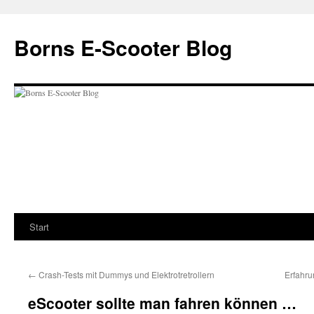
Zum
Inhalt
Borns E-Scooter Blog
springen
Start
←
Crash-Tests mit Dummys und Elektrotretrollern
Erfahru
eScooter sollte man fahren können …