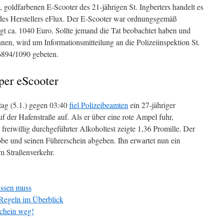
 goldfarbenen E-Scooter des 21-jährigen St. Ingberters handelt es
 des Herstellers eFlux. Der E-Scooter war ordnungsgemäß
gt ca. 1040 Euro. Sollte jemand die Tat beobachtet haben und
nen, wird um Informationsmitteilung an die Polizeiinspektion St.
6894/1090 gebeten.
per eScooter
tag (5.1.) gegen 03:40
fiel Polizeibeamten
ein 27-jähriger
 der Hafenstraße auf. Als er über eine rote Ampel fuhr,
n freiwillig durchgeführter Alkoholtest zeigte 1,36 Promille. Der
obe und seinen Führerschein abgeben. Ihn erwartet nun ein
m Straßenverkehr.
issen muss
-Regeln im Überblick
schein weg!