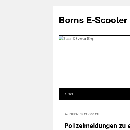
Zum
Inhalt
Borns E-Scooter
springen
Start
←
Bilanz zu eScootern
Polizeimeldungen zu e