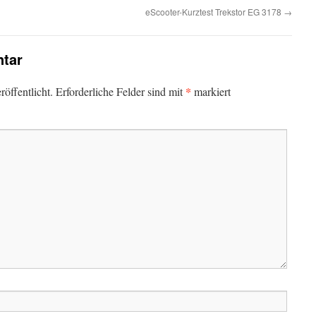
eScooter-Kurztest Trekstor EG 3178
→
tar
*
öffentlicht.
Erforderliche Felder sind mit
markiert