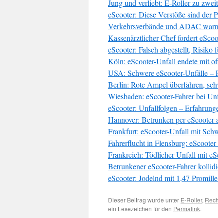
Jung und verliebt: E-Roller zu zwei
eScooter: Diese Verstöße sind der P
Verkehrsverbände und ADAC warne
Kassenärztlicher Chef fordert eScoo
eScooter: Falsch abgestellt, Risiko
Köln: eScooter-Unfall endete mit 
USA: Schwere eScooter-Unfälle – Fa
Berlin: Rote Ampel überfahren, sch
Wiesbaden: eScooter-Fahrer bei Unfa
eScooter: Unfallfolgen – Erfahrung
Hannover: Betrunken per eScooter 
Frankfurt: eScooter-Unfall mit Schw
Fahrerflucht in Flensburg: eScooter
Frankreich: Tödlicher Unfall mit e
Betrunkener eScooter-Fahrer kollidie
eScooter: Jodelnd mit 1,47 Promille
Dieser Beitrag wurde unter
E-Roller
,
Rech
ein Lesezeichen für den
Permalink
.