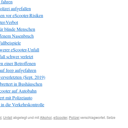
t fahren
olizei aufgefallen
n vor eScooter-Risiken
ter-Verbot
 für blinde Menschen
offenem Nasenbruch
llbeispiele
werer eScooter-Unfall
ll schwer verletzt
en einer Betroffenen
auf Jeep aufgefahren
erverletzten (Sept. 2019)
 brettert in Bushäuschen
Scooter auf Autobahn
rt mit Polizeiauto
 in die Verkehrskontrolle
t
,
Unfall
abgelegt und mit
Alkohol
,
eScooter
,
Polizei
verschlagwortet. Setze