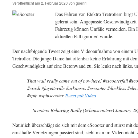
Veröffentlicht am
2. Februar 2020
von
guenni
Das Fahren von Elektro-Tretrollern birgt Un
gelernt sein. Angepasste Geschwindigkei
Fahrzeug können Unfälle vermeiden. Ein 
aktuellen Fall ignoriert wurde.
Der nachfolgende Tweet zeigt eine Videoaufnahme von einem Un
Tretroller. Die junge Dame hat offenbar keine Erfahrung mit dem 
Geschwindigkeit auf eine Betonwand zu. Sie lenkt nach links, u
That wall really came out of nowhere! #escooterfail #sco
#crash #fayetteville #arkansas #escooter #dockless #elec
#spin #spinscooter
Tweet mit Video
— Scooters Behaving Badly (@banscooters) January 28
Natürlich überschlägt sie sich mit dem eScooter und stürzt mit 
ernsthafte Verletzungen passiert sind, sieht man im Video nicht.