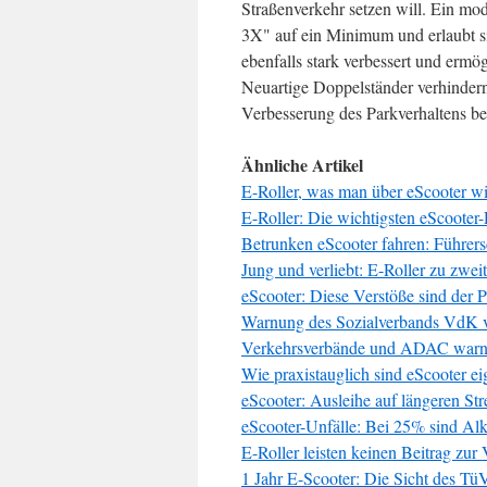
Straßenverkehr setzen will. Ein mo
3X" auf ein Minimum und erlaubt 
ebenfalls stark verbessert und ermö
Neuartige Doppelständer verhindern
Verbesserung des Parkverhaltens be
Ähnliche Artikel
E-Roller, was man über eScooter w
E-Roller: Die wichtigsten eScooter
Betrunken eScooter fahren: Führer
Jung und verliebt: E-Roller zu zwei
eScooter: Diese Verstöße sind der P
Warnung des Sozialverbands VdK v
Verkehrsverbände und ADAC warne
Wie praxistauglich sind eScooter ei
eScooter: Ausleihe auf längeren Str
eScooter-Unfälle: Bei 25% sind Al
E-Roller leisten keinen Beitrag zu
1 Jahr E-Scooter: Die Sicht des Tü