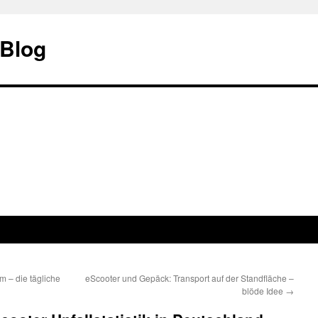
 Blog
m – die tägliche
eScooter und Gepäck: Transport auf der Standfläche –
blöde Idee
→