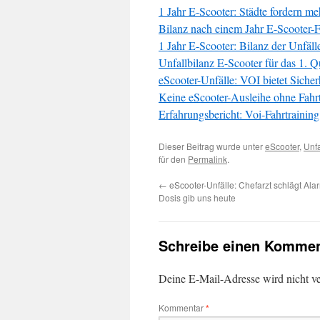
1 Jahr E-Scooter: Städte fordern me
Bilanz nach einem Jahr E-Scooter-
1 Jahr E-Scooter: Bilanz der Unfäl
Unfallbilanz E-Scooter für das 1. Q
eScooter-Unfälle: VOI bietet Sicherh
Keine eScooter-Ausleihe ohne Fahr
Erfahrungsbericht: Voi-Fahrtraining
Dieser Beitrag wurde unter
eScooter
,
Unfa
für den
Permalink
.
←
eScooter-Unfälle: Chefarzt schlägt Alar
Dosis gib uns heute
Schreibe einen Kommen
Deine E-Mail-Adresse wird nicht ver
Kommentar
*