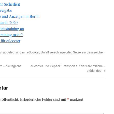
hr Sicherheit
Freigabe
le und Anzeigen in Berlin
uartal 2020
eitstraining an
training mehr?
 für eScooter
ll
abgelegt und mit
eScooter
,
Unfall
verschlagwortet. Setze ein Lesezeichen
m – die tägliche
eScooter und Gepäck: Transport auf der Standfläche –
blöde Idee
→
tar
*
öffentlicht.
Erforderliche Felder sind mit
markiert