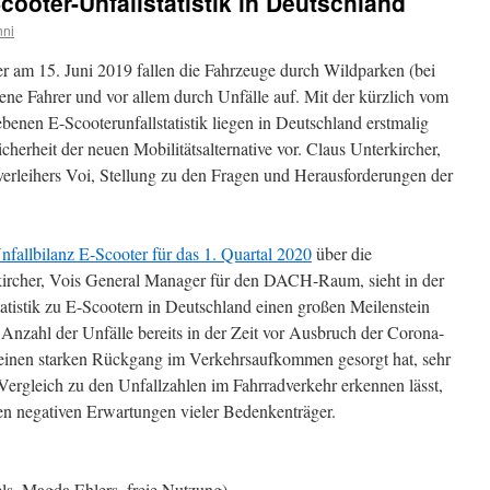
Scooter-Unfallstatistik in Deutschland
nni
ller am 15. Juni 2019 fallen die Fahrzeuge durch Wildparken (bei
ne Fahrer und vor allem durch Unfälle auf. Mit der kürzlich vom
enen E-Scooterunfallstatistik liegen in Deutschland erstmalig
cherheit der neuen Mobilitätsalternative vor. Claus Unterkircher,
erleihers Voi, Stellung zu den Fragen und Herausforderungen der
nfallbilanz E-Scooter für das 1. Quartal 2020
über die
rkircher, Vois General Manager für den DACH-Raum, sieht in der
tatistik zu E-Scootern in Deutschland einen großen Meilenstein
e Anzahl der Unfälle bereits in der Zeit vor Ausbruch der Corona-
 einen starken Rückgang im Verkehrsaufkommen gesorgt hat, sehr
 Vergleich zu den Unfallzahlen im Fahrradverkehr erkennen lässt,
den negativen Erwartungen vieler Bedenkenträger.
els, Magda Ehlers, freie Nutzung)