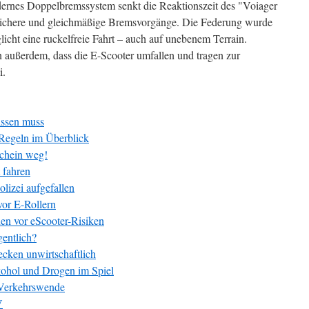
dernes Doppelbremssystem senkt die Reaktionszeit des "Voiager
sichere und gleichmäßige Bremsvorgänge. Die Federung wurde
glicht eine ruckelfreie Fahrt – auch auf unebenem Terrain.
 außerdem, dass die E-Scooter umfallen und tragen zur
i.
issen muss
-Regeln im Überblick
schein weg!
t fahren
olizei aufgefallen
or E-Rollern
n vor eScooter-Risiken
gentlich?
ecken unwirtschaftlich
kohol und Drogen im Spiel
r Verkehrswende
V