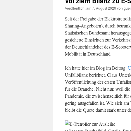
Voi zieht Bilanz zu E-
Veröffentlicht am
7. August 2020
von
gue
Seit der Freigabe der Elektrotretro
Sharing-Angeboten), durch betrunke
Statistischen Bundesamt herausgegeb
gesicherte Einsichten zur Verkehrssi
der Deutschlandchef des E-Scooterv
Mobilität in Deutschland
Ich hatte hier im Blog im Beitrag
U
Unfallbilanz berichtet. Claus Unte
Veröffentlichung der ersten Unfalls
für die Branche. Nicht nur, weil di
Pandemie, die zwischenzeitlich für
gering ausgefallen ist. Wie sich am
bleibt die Quote damit stark unter 
(eScooter, Symbolbild, Quelle: Pex