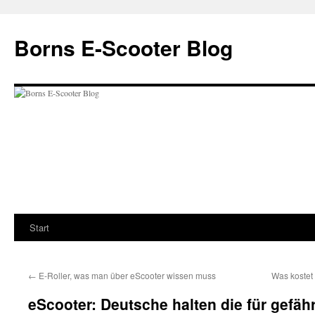
Zum
Inhalt
Borns E-Scooter Blog
springen
Start
←
E-Roller, was man über eScooter wissen muss
Was kostet
eScooter: Deutsche halten die für gefähr