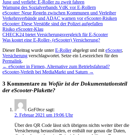
Jung und verliebt: E-Roller zu zweit fahren
Warnung des Sozialverbands VdK vor E-Rollern
eScooter: Neue Regeln zwischen Kommunen und Verleiher
Verkehrsverbände und ADAC warnen vor eScooter-Risiken
eScooter: Diese Verstöße sind der Polizei aufgefallen
Risiko eScooter-Klau
CHECK24 bietet Versicherungsvergleich für E-Scooter
Was kostet eine E-Roller- (eScooter) Versicherung?
Dieser Beitrag wurde unter
E-Roller
abgelegt und mit
eScooter
,
Versicherung
verschlagwortet. Setze ein Lesezeichen für den
Permalink
.
←
eScooter in Firmen, Alternative zum Betriebsfahrrad?
eScooter-Verleih bei MediaMarkt und Saturn
→
3 Kommentare zu
Wofür ist der Dokumentationsteil
der eScooter-Plakette?
GeF0rce
sagt:
2. Februar 2021 um 19:06 Uhr
Über den QR Code lässt sich übrigens nichts weiter über die
Versicherung herausfinden, er enthält nur genau die Daten,