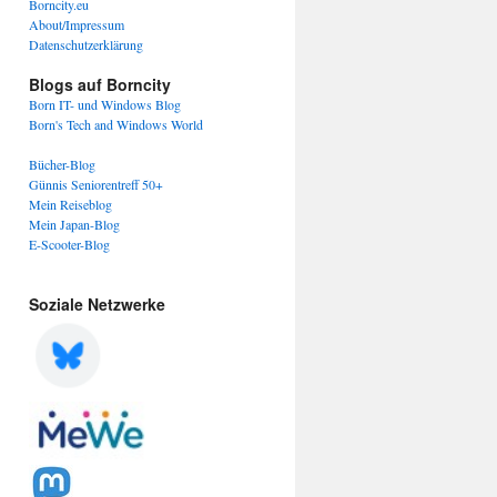
Borncity.eu
About/Impressum
Datenschutzerklärung
Blogs auf Borncity
Born IT- und Windows Blog
Born's Tech and Windows World
Bücher-Blog
Günnis Seniorentreff 50+
Mein Reiseblog
Mein Japan-Blog
E-Scooter-Blog
Soziale Netzwerke