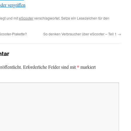
der vergriffen
egt und mit
eScooter
verschlagwortet. Setze ein Lesezeichen für den
Scooter-Plakette?
So denken Verbraucher über eScooter – Teil 1
→
tar
*
öffentlicht.
Erforderliche Felder sind mit
markiert