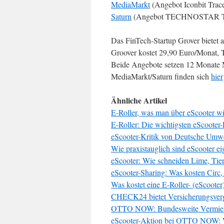
MediaMarkt
(Angebot Iconbit Trac
Saturn
(Angebot TECHNOSTAR TE
Das FinTech-Startup Grover bietet
Groover kostet 29,90 Euro/Monat
Beide Angebote setzen 12 Monate M
MediaMarkt/Saturn finden sich
hier
Ähnliche Artikel
E-Roller, was man über eScooter w
E-Roller: Die wichtigsten eScooter
eScooter-Kritik von Deutsche Umw
Wie praxistauglich sind eScooter ei
eScooter: Wie schneiden Lime, Tier
eScooter-Sharing: Was kosten Circ,
Was kostet eine E-Roller- (eScoote
CHECK24 bietet Versicherungsverg
OTTO NOW: Bundesweite Vermiet
eScooter-Aktion bei OTTO NOW: 