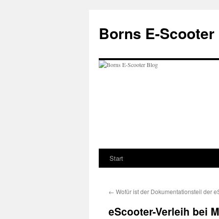
Zum
Inhalt
Borns E-Scooter
springen
Start
←
Wofür ist der Dokumentationsteil der e
eScooter-Verleih bei 