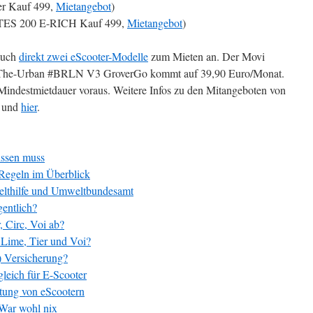
er Kauf 499,
Mietangebot
)
S 200 E-RICH Kauf 499,
Mietangebot
)
 auch
direkt zwei eScooter-Modelle
zum Mieten an. Der Movi
, The-Urban #BRLN V3 GroverGo kommt auf 39,90 Euro/Monat.
indestmietdauer voraus. Weitere Infos zu den Mitangeboten von
und
hier
.
issen muss
-Regeln im Überblick
elthilfe und Umweltbundesamt
gentlich?
, Circ, Voi ab?
 Lime, Tier und Voi?
r) Versicherung?
leich für E-Scooter
ung von eScootern
War wohl nix