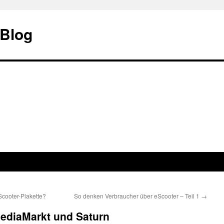
 Blog
Scooter-Plakette?
So denken Verbraucher über eScooter – Teil 1
→
MediaMarkt und Saturn