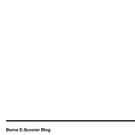
Borns E-Scooter Blog