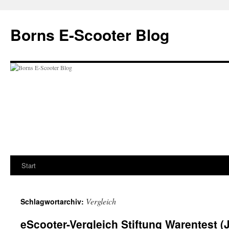
Zum
Inhalt
Borns E-Scooter Blog
springen
Start
Vergleich
Schlagwortarchiv:
eScooter-Vergleich Stiftung Warentest (J