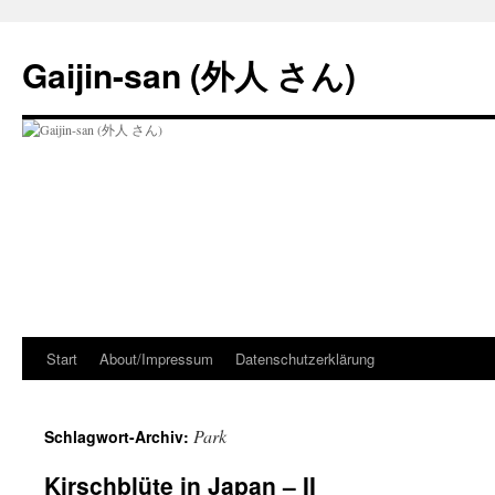
Zum
Inhalt
Gaijin-san (外人 さん)
springen
Start
About/Impressum
Datenschutzerklärung
Park
Schlagwort-Archiv:
Kirschblüte in Japan – II