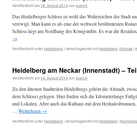
Veröffentlicht am
18. August 2014
von
guenni
Das Heidelberger Schloss ist wohl das Wahrzeichen der Stadt un
verewigt. Man kann es als eine der weltweit berühmtesten Ruin
Schloss liegt am Nordhang des Königstuhls. Es war die Reside
→
Veröffentlicht unter
Heidelberg
|
Verschlagwortet mit
Heidelberg
,
Schloss
|
Heidelberg am Neckar (Innenstadt) – Tei
Veröffentlicht am
14. August 2014
von
guenni
Zu den ältesten Stadtteilen Heidelbergs gehört die Altstadt, zw
dem Schloss) gelegen. Hier finden sich die kilometerlange Fußg
und Lokalen. Aber auch das Rathaus mit dem Herkulesbrunnen, di
…
Weiterlesen
→
Veröffentlicht unter
Heidelberg
|
Verschlagwortet mit
Heidelberg
|
Kommentar