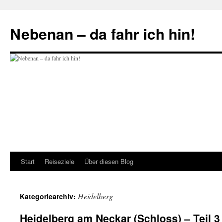
Zum
Inhalt
Nebenan – da fahr ich hin!
springen
Start
Reiseziele
Über diesen Blog
Heidelberg
Kategoriearchiv:
Heidelberg am Neckar (Schloss) – Teil 3