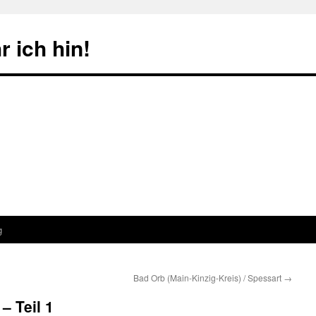
 ich hin!
g
Bad Orb (Main-Kinzig-Kreis) / Spessart
→
– Teil 1