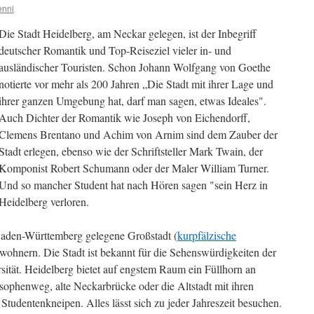
enni
Die Stadt Heidelberg, am Neckar gelegen, ist der Inbegriff
deutscher Romantik und Top-Reiseziel vieler in- und
ausländischer Touristen. Schon Johann Wolfgang von Goethe
notierte vor mehr als 200 Jahren „Die Stadt mit ihrer Lage und
ihrer ganzen Umgebung hat, darf man sagen, etwas Ideales".
Auch Dichter der Romantik wie Joseph von Eichendorff,
Clemens Brentano und Achim von Arnim sind dem Zauber der
Stadt erlegen, ebenso wie der Schriftsteller Mark Twain, der
Komponist Robert Schumann oder der Maler William Turner.
Und so mancher Student hat nach Hören sagen "sein Herz in
Heidelberg verloren.
 Baden-Württemberg gelegene Großstadt (
kurpfälzische
wohnern. Die Stadt ist bekannt für die Sehenswürdigkeiten der
rsität. Heidelberg bietet auf engstem Raum ein Füllhorn an
sophenweg, alte Neckarbrücke oder die Altstadt mit ihren
udentenkneipen. Alles lässt sich zu jeder Jahreszeit besuchen.