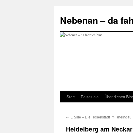
Zum
Inhalt
Nebenan – da fahr
springen
Start
Reiseziele
Über diesen Blo
←
Eltville – Die Rosenstadt im Rheingau
Heidelberg am Neckar 