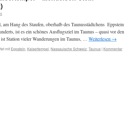
)
ni
l, am Hang des Staufen, oberhalb des Taunusstädtchens Eppstein
nderts, ist es ein schönes Ausflugsziel im Taunus – quasi vor den
l ist Station vieler Wanderungen im Taunus, …
Weiterlesen
→
et mit
Eppstein
,
Kaisertempel
,
Nassauische Schweiz
,
Taunus
|
Kommentar