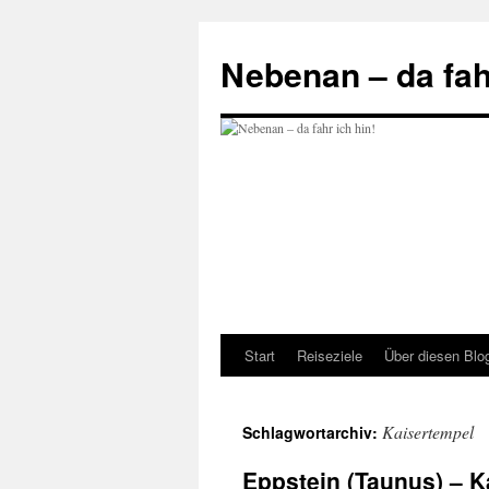
Zum
Inhalt
Nebenan – da fahr
springen
Start
Reiseziele
Über diesen Blo
Kaisertempel
Schlagwortarchiv:
Eppstein (Taunus) – K