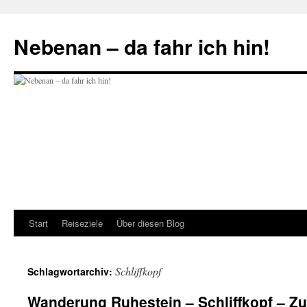
Zum
Inhalt
Nebenan – da fahr ich hin!
springen
Start
Reiseziele
Über diesen Blog
Schliffkopf
Schlagwortarchiv:
Wanderung Ruhestein – Schliffkopf – Zu