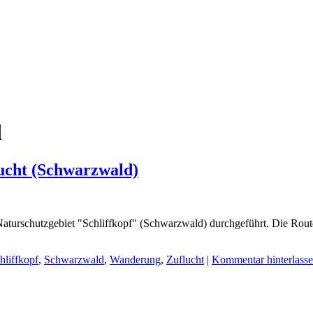
d
ucht (Schwarzwald)
Naturschutzgebiet "Schliffkopf" (Schwarzwald) durchgeführt. Die Ro
hliffkopf
,
Schwarzwald
,
Wanderung
,
Zuflucht
|
Kommentar hinterlass