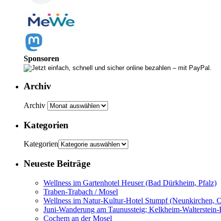
Sponsoren
Archiv
Archiv
Kategorien
Kategorien
Neueste Beiträge
Wellness im Gartenhotel Heuser (Bad Dürkheim, Pfalz)
Traben-Trabach / Mosel
Wellness im Natur-Kultur-Hotel Stumpf (Neunkirchen,
Juni-Wanderung am Taunussteig; Kelkheim-Walterstein-
Cochem an der Mosel