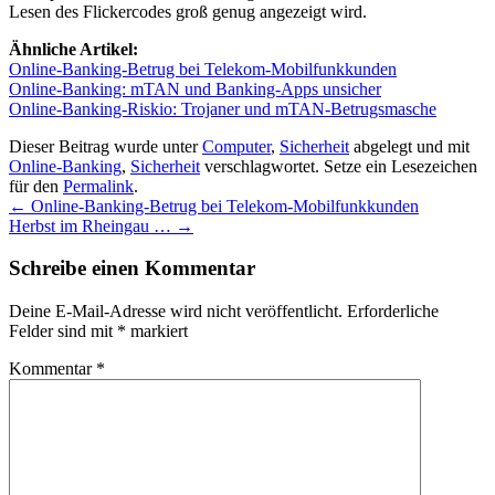
Lesen des Flickercodes groß genug angezeigt wird.
Ähnliche Artikel:
Online-Banking-Betrug bei Telekom-Mobilfunkkunden
Online-Banking: mTAN und Banking-Apps unsicher
Online-Banking-Riskio: Trojaner und mTAN-Betrugsmasche
Dieser Beitrag wurde unter
Computer
,
Sicherheit
abgelegt und mit
Online-Banking
,
Sicherheit
verschlagwortet. Setze ein Lesezeichen
für den
Permalink
.
←
Online-Banking-Betrug bei Telekom-Mobilfunkkunden
Herbst im Rheingau …
→
Schreibe einen Kommentar
Deine E-Mail-Adresse wird nicht veröffentlicht.
Erforderliche
Felder sind mit
*
markiert
Kommentar
*