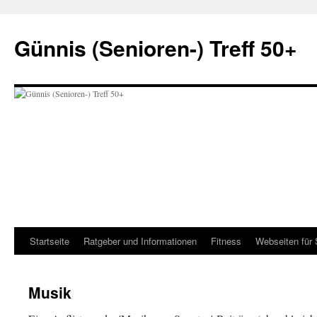
Zum
Inhalt
Günnis (Senioren-) Treff 50+
springen
Startseite
Ratgeber und Informationen
Fitness
Webseiten für 
Musik