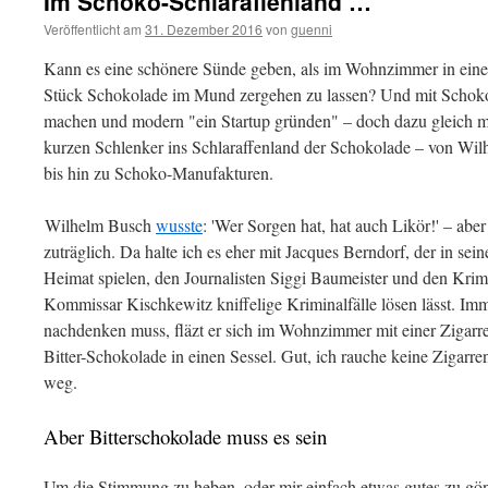
Im Schoko-Schlaraffenland …
Veröffentlicht am
31. Dezember 2016
von
guenni
Kann es eine schönere Sünde geben, als im Wohnzimmer in eine
Stück Schokolade im Mund zergehen zu lassen? Und mit Schok
machen und modern "ein Startup gründen" – doch dazu gleich m
kurzen Schlenker ins Schlaraffenland der Schokolade – von Wi
bis hin zu Schoko-Manufakturen.
Wilhelm Busch
wusste
: 'Wer Sorgen hat, hat auch Likör!' – abe
zuträglich. Da halte ich es eher mit Jacques Berndorf, der in sein
Heimat spielen, den Journalisten Siggi Baumeister und den Krim
Kommissar Kischkewitz kniffelige Kriminalfälle lösen lässt. Im
nachdenken muss, fläzt er sich im Wohnzimmer mit einer Zigarr
Bitter-Schokolade in einen Sessel. Gut, ich rauche keine Zigarr
weg.
Aber Bitterschokolade muss es sein
Um die Stimmung zu heben, oder mir einfach etwas gutes zu gön