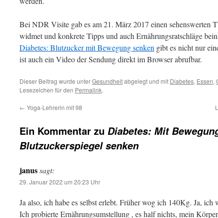
werden.
Bei NDR Visite gab es am 21. März 2017 einen sehenswerten T
widmet und konkrete Tipps und auch Ernährungsratschläge beinh
Diabetes: Blutzucker mit Bewegung senken
gibt es nicht nur ein
ist auch ein Video der Sendung direkt im Browser abrufbar.
Dieser Beitrag wurde unter
Gesundheit
abgelegt und mit
Diabetes
,
Essen
,
Lesezeichen für den
Permalink
.
←
Yoga-Lehrerin mit 98
L
Ein Kommentar zu
Diabetes: Mit Bewegun
Blutzuckerspiegel senken
janus
sagt:
29. Januar 2022 um 20:23 Uhr
Ja also, ich habe es selbst erlebt. Früher wog ich 140Kg. Ja, ich
Ich probierte Ernährungsumstellung , es half nichts, mein Körpe