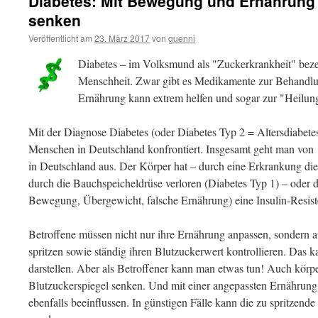
Diabetes: Mit Bewegung und Ernährung 
senken
Veröffentlicht am
23. März 2017
von
guenni
Diabetes – im Volksmund als "Zuckerkrankheit" bezei
Menschheit. Zwar gibt es Medikamente zur Behandlu
Ernährung kann extrem helfen und sogar zur "Heilung
Mit der Diagnose Diabetes (oder Diabetes Typ 2 = Altersdiabete
Menschen in Deutschland konfrontiert. Insgesamt geht man von 
in Deutschland aus. Der Körper hat – durch eine Erkrankung die
durch die Bauchspeicheldrüse verloren (Diabetes Typ 1) – oder
Bewegung, Übergewicht, falsche Ernährung) eine Insulin-Resiste
Betroffene müssen nicht nur ihre Ernährung anpassen, sondern au
spritzen sowie ständig ihren Blutzuckerwert kontrollieren. Das 
darstellen. Aber als Betroffener kann man etwas tun! Auch kör
Blutzuckerspiegel senken. Und mit einer angepassten Ernährung l
ebenfalls beeinflussen. In günstigen Fälle kann die zu spritzende